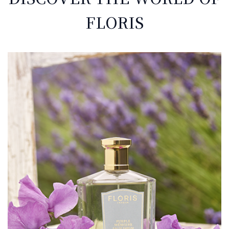
FLORIS
/home/hor/floris.jp/public_html/flrs/wp-
content/themes/fwp/home.php on line
36
">